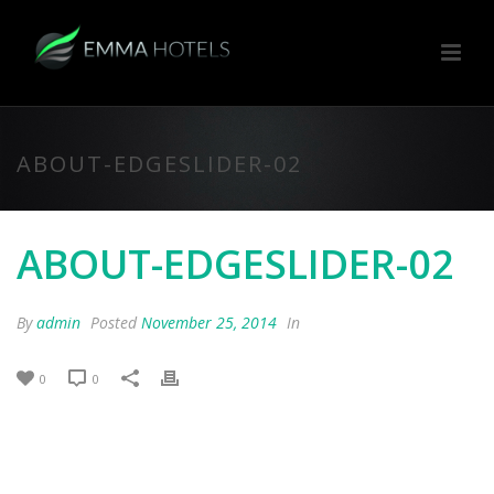
ABOUT-EDGESLIDER-02
ABOUT-EDGESLIDER-02
By
admin
Posted
November 25, 2014
In
0
0